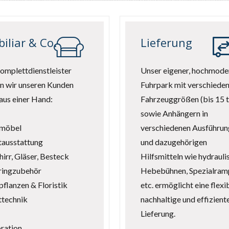
iliar & Co.
Lieferung
omplettdienstleister
Unser eigener, hochmode
n wir unseren Kunden
Fuhrpark mit verschiede
 aus einer Hand:
Fahrzeuggrößen (bis 15 t
sowie Anhängern in
möbel
verschiedenen Ausführu
tausstattung
und dazugehörigen
irr, Gläser, Besteck
Hilfsmitteln wie hydrauli
ringzubehör
Hebebühnen, Spezialram
flanzen & Floristik
etc. ermöglicht eine flexib
ttechnik
nachhaltige und effizient
Lieferung.
ration