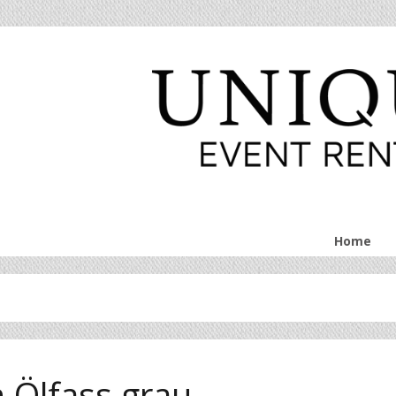
Home
h Ölfass grau