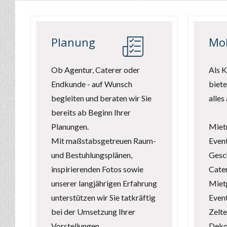
Planung
Mob
Ob Agentur, Caterer oder
Als K
Endkunde - auf Wunsch
biete
begleiten und beraten wir Sie
alles
bereits ab Beginn Ihrer
Planungen.
Miet
Mit maßstabsgetreuen Raum-
Even
und Bestuhlungsplänen,
Gesch
inspirierenden Fotos sowie
Cate
unserer langjährigen Erfahrung
Mietp
unterstützen wir Sie tatkräftig
Even
bei der Umsetzung Ihrer
Zelte
Vorstellungen.
Deko