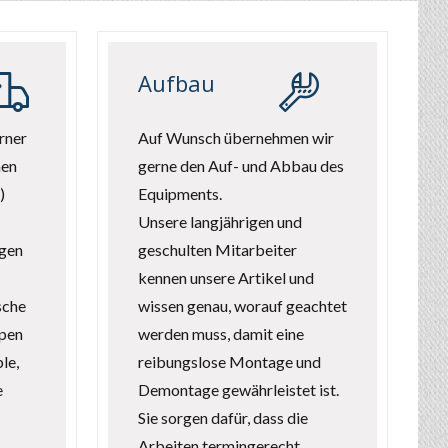
Aufbau
rner
Auf Wunsch übernehmen wir
nen
gerne den Auf- und Abbau des
)
Equipments.
Unsere langjährigen und
ngen
geschulten Mitarbeiter
kennen unsere Artikel und
sche
wissen genau, worauf geachtet
pen
werden muss, damit eine
le,
reibungslose Montage und
e
Demontage gewährleistet ist.
Sie sorgen dafür, dass die
Arbeiten termingerecht