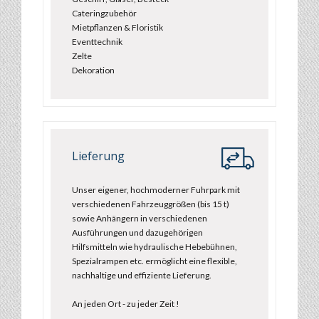
Cateringzubehör
Mietpflanzen & Floristik
Eventtechnik
Zelte
Dekoration
Lieferung
Unser eigener, hochmoderner Fuhrpark mit
verschiedenen Fahrzeuggrößen (bis 15 t)
sowie Anhängern in verschiedenen
Ausführungen und dazugehörigen
Hilfsmitteln wie hydraulische Hebebühnen,
Spezialrampen etc. ermöglicht eine flexible,
nachhaltige und effiziente Lieferung.
An jeden Ort - zu jeder Zeit !