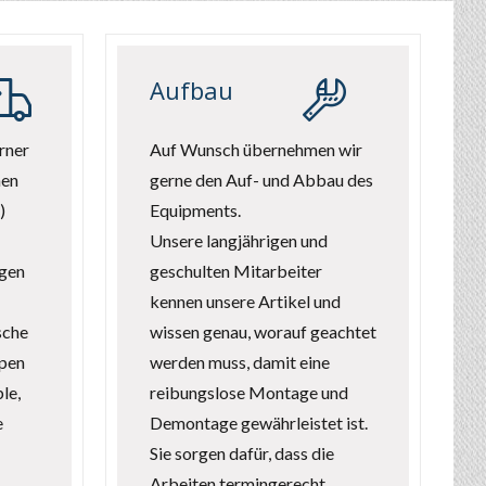
Aufbau
rner
Auf Wunsch übernehmen wir
nen
gerne den Auf- und Abbau des
)
Equipments.
Unsere langjährigen und
ngen
geschulten Mitarbeiter
kennen unsere Artikel und
sche
wissen genau, worauf geachtet
pen
werden muss, damit eine
le,
reibungslose Montage und
e
Demontage gewährleistet ist.
Sie sorgen dafür, dass die
Arbeiten termingerecht