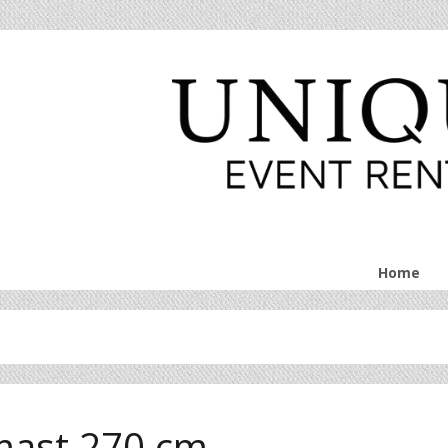
Home
mast 270 cm