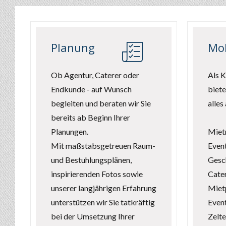
Planung
Mob
Ob Agentur, Caterer oder
Als K
Endkunde - auf Wunsch
biete
begleiten und beraten wir Sie
alles
bereits ab Beginn Ihrer
Planungen.
Miet
Mit maßstabsgetreuen Raum-
Even
und Bestuhlungsplänen,
Gesch
inspirierenden Fotos sowie
Cate
unserer langjährigen Erfahrung
Mietp
unterstützen wir Sie tatkräftig
Even
bei der Umsetzung Ihrer
Zelte