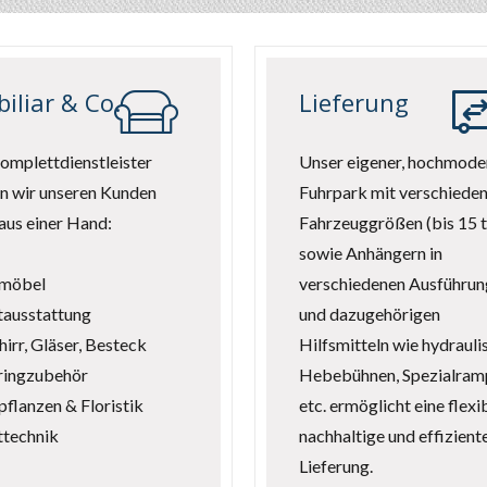
iliar & Co.
Lieferung
omplettdienstleister
Unser eigener, hochmode
n wir unseren Kunden
Fuhrpark mit verschiede
 aus einer Hand:
Fahrzeuggrößen (bis 15 t
sowie Anhängern in
möbel
verschiedenen Ausführu
tausstattung
und dazugehörigen
irr, Gläser, Besteck
Hilfsmitteln wie hydrauli
ringzubehör
Hebebühnen, Spezialram
flanzen & Floristik
etc. ermöglicht eine flexib
ttechnik
nachhaltige und effizient
Lieferung.