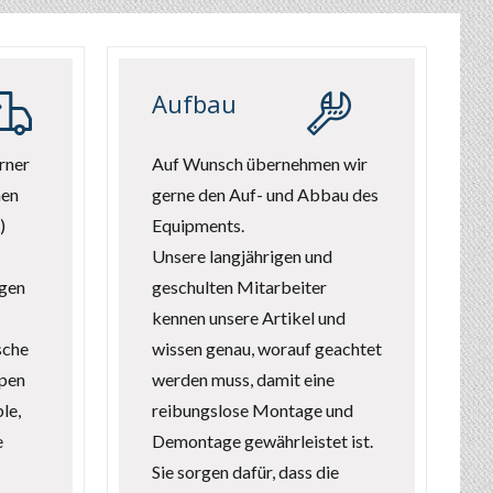
Aufbau
rner
Auf Wunsch übernehmen wir
nen
gerne den Auf- und Abbau des
)
Equipments.
Unsere langjährigen und
ngen
geschulten Mitarbeiter
kennen unsere Artikel und
sche
wissen genau, worauf geachtet
pen
werden muss, damit eine
le,
reibungslose Montage und
e
Demontage gewährleistet ist.
Sie sorgen dafür, dass die