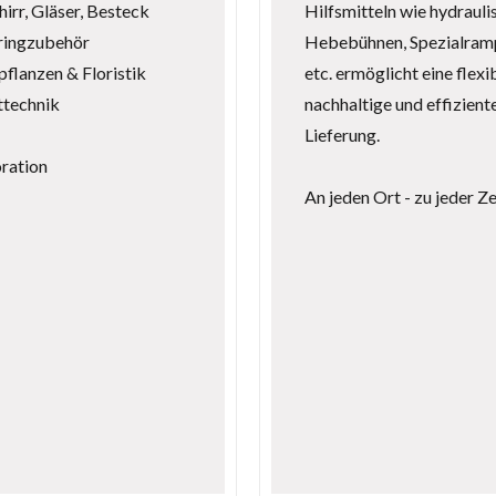
irr, Gläser, Besteck
Hilfsmitteln wie hydrauli
ringzubehör
Hebebühnen, Spezialram
flanzen & Floristik
etc. ermöglicht eine flexib
ttechnik
nachhaltige und effizient
Lieferung.
ration
An jeden Ort - zu jeder Zei