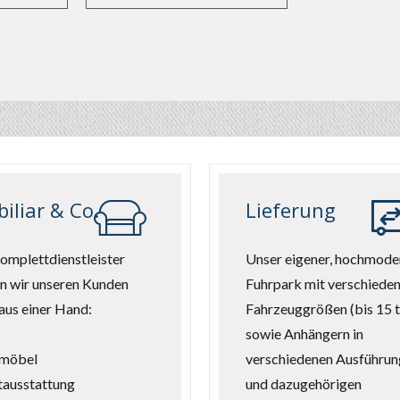
iliar & Co.
Lieferung
omplettdienstleister
Unser eigener, hochmode
n wir unseren Kunden
Fuhrpark mit verschiede
 aus einer Hand:
Fahrzeuggrößen (bis 15 t
sowie Anhängern in
möbel
verschiedenen Ausführu
tausstattung
und dazugehörigen