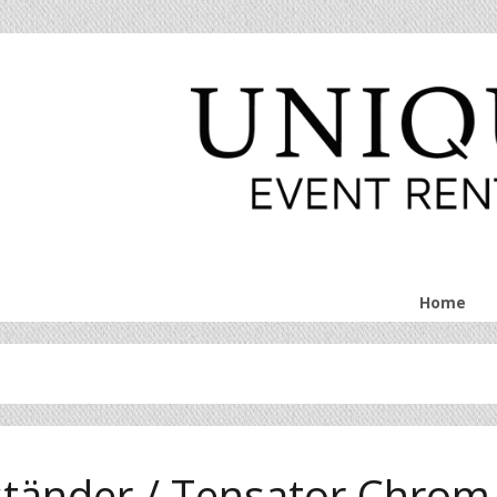
Home
tänder / Tensator Chrom